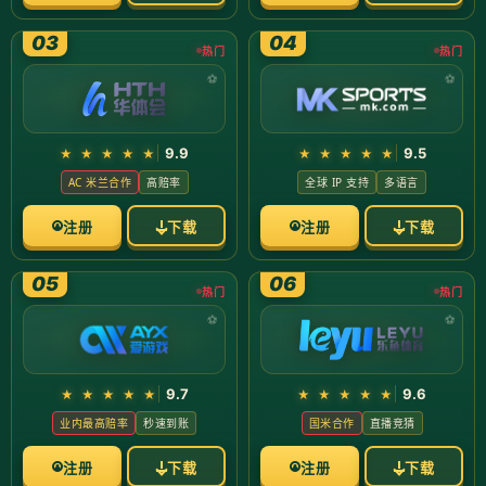
03
04
热门
热门
9.9
9.5
★ ★ ★ ★ ★
★ ★ ★ ★ ★
AC 米兰合作
高赔率
全球 IP 支持
多语言
注册
下载
注册
下载
05
06
热门
热门
9.7
9.6
★ ★ ★ ★ ★
★ ★ ★ ★ ★
业内最高赔率
秒速到账
国米合作
直播竞猜
注册
下载
注册
下载